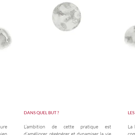
DANS QUEL BUT ?
LE
ture
L’ambition de cette pratique est
La 
hien
d’améliorer, régénérer et dynamiser la vie
com