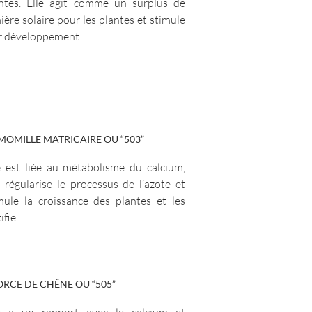
ntes. Elle agit comme un surplus de
ière solaire pour les plantes et stimule
r développement.
OMILLE MATRICAIRE OU “503”
e est liée au métabolisme du calcium,
e régularise le processus de l’azote et
mule la croissance des plantes et les
ifie.
RCE DE CHÊNE OU “505”
le a un rapport avec le calcium et