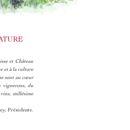
NATURE
Lisse et Château
 et à la culture
ème sont au cœur
s vignerons, du
vins, millésime
ey, Présidente.