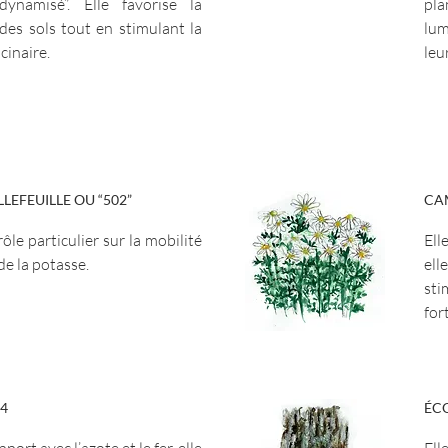
dynamisé”. Elle favorise la
pla
 des sols tout en stimulant la
lum
cinaire.
leu
LEFEUILLE OU “502”
CAM
rôle particulier sur la mobilité
Ell
de la potasse.
ell
sti
fort
04
ÉCO
pport avec l’azote et le fer, elle
El