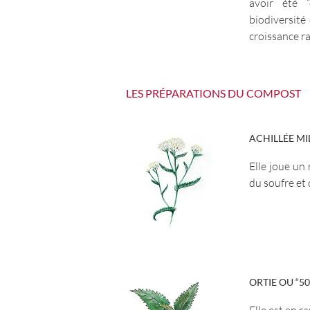
avoir été “
biodiversité
croissance ra
LES PRÉPARATIONS DU COMPOST
ACHILLÉE MIL
Elle joue un 
du soufre et 
ORTIE OU “5
Elle est en ra