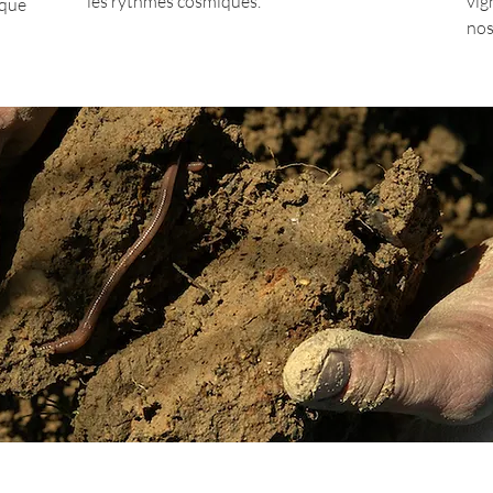
les rythmes cosmiques.
vig
que
nos