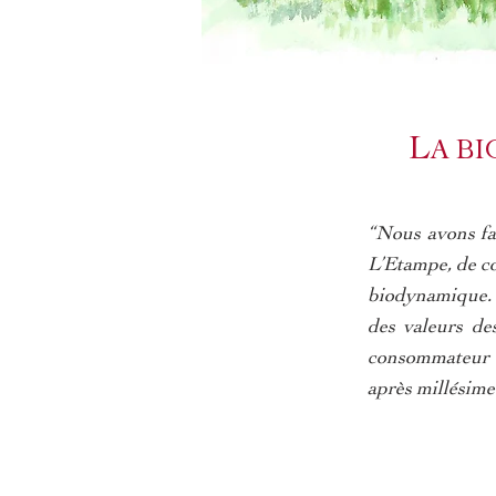
L
A B
“Nous avons fai
L’Etampe, de co
biodynamique. L
des valeurs de
consommateur e
après millésime