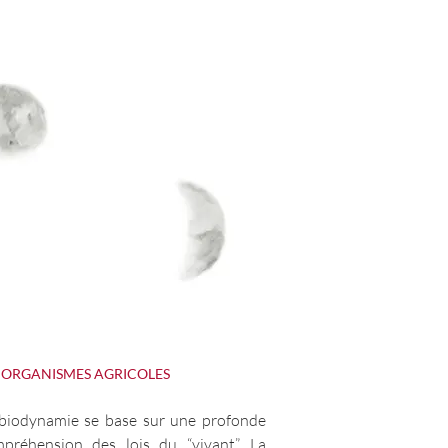
S ORGANISMES AGRICOLES
biodynamie se base sur une profonde
préhension des lois du “vivant”. La