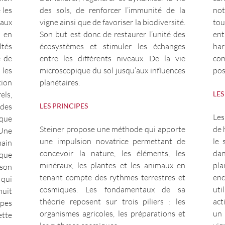
 les
des sols, de renforcer l’immunité de la
not
aux
vigne ainsi que de favoriser la biodiversité.
tou
i en
Son but est donc de restaurer l’unité des
ent
ltés
écosystèmes et stimuler les échanges
ha
e de
entre les différents niveaux. De la vie
com
 les
microscopique du sol jusqu’aux influences
pos
ion
planétaires.
ls,
LES
des
LES PRINCIPES
Les
ique
Steiner propose une méthode qui apporte
de 
 Une
une impulsion novatrice permettant de
le 
main
concevoir la nature, les éléments, les
dan
ique
minéraux, les plantes et les animaux en
pla
 son
tenant compte des rythmes terrestres et
enc
qui
cosmiques. Les fondamentaux de sa
uti
uit
théorie reposent sur trois piliers : les
act
ipes
organismes agricoles, les préparations et
un 
tte