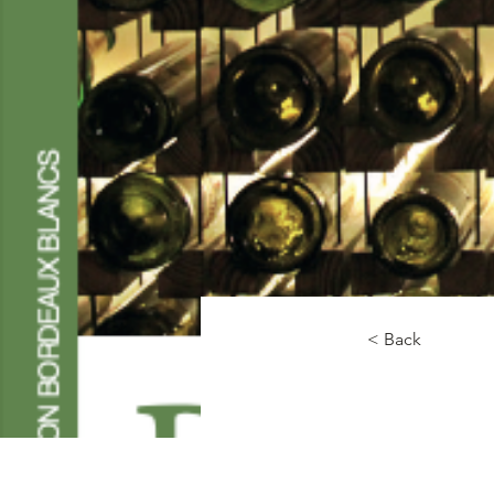
< Back
TERR