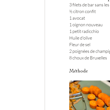
3 filets de bar sans les
½ citron confit
1 avocat
1 oignon nouveau
1 petit radicchio
Huile d'olive
Fleur de sel
2 poignées de champi
8 choux de Bruxelles
Méthode