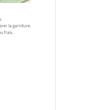
o.
er la garniture. 
u frais.