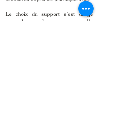
Le choix du support s’est dirigé 
vers des amphores... pour quelle 
raison ? 
J’ai toujours été sensible aux travaux 
proches de la céramique ancienne : les 
vases, les assiettes, etc... L’amphore a 
cette particularité de renvoyer 
esthétiquement à son utilisation 
technique : conserver son contenu. 
Anciennement, elles étaient attachées 
pour de longs trajets à travers la mer ou 
la route. Cette forme et cette histoire me 
fascinaient car c’est un objet qui renvoie 
directement au voyage qu’il a effectué.